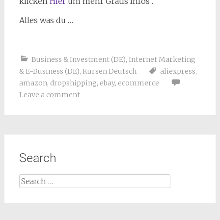
klicken
Hier
um mehr Gratis Infos .
Alles was du …
Business & Investment (DE)
,
Internet Marketing
& E-Business (DE)
,
Kursen Deutsch
aliexpress
,
amazon
,
dropshipping
,
ebay
,
ecommerce
Leave a comment
Search
Search
for: