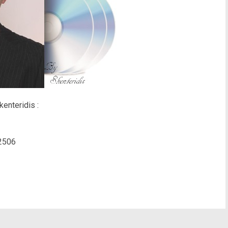
enteridis :
2506