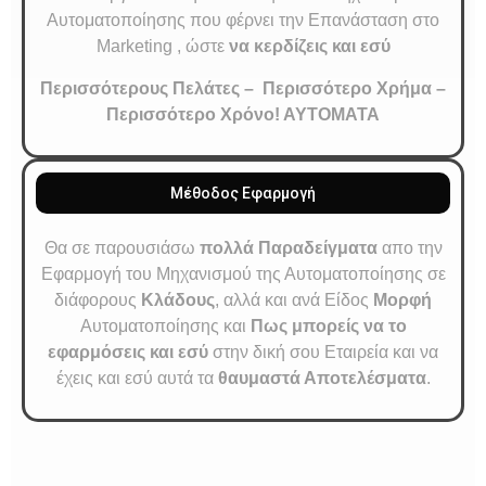
Αυτοματοποίησης που φέρνει την Επανάσταση στο
Marketing , ώστε
να κερδίζεις και εσύ
Περισσότερους Πελάτες –
Περισσότερο Χρήμα –
Περισσότερο Χρόνο
! ΑΥΤΟΜΑΤΑ
Μέθοδος Εφαρμογή
Θα σε παρουσιάσω
πολλά Παραδείγματα
απο την
Εφαρμογή του Μηχανισμού της Αυτοματοποίησης σε
διάφορους
Κλάδους
, αλλά και ανά Είδος
Μορφή
Αυτοματοποίησης και
Πως μπορείς να το
εφαρμόσεις και εσύ
στην δική σου Εταιρεία και να
έχεις και εσύ αυτά τα
θαυμαστά Αποτελέσματα
.