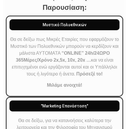
Παρουσίαση:
Μυστικό Πολυεθνικών
Θα σε δείξω πως Μικρές Εταιρίες που εφαρμόζουν το
Μυστικό των Πολυεθνικών μπορούν να κερδίζουν και
μάλιστα ΑΥΤΟΜΑΤΑ
“ONLINE” 24h/24ΩΡΟ
365Μέρες/Χρόνο 2x,5x, 10x, 20x …
και να είναι
επιτυχημένοι ενώ εργάζονται αυτοί και οι Υπάλληλοι
τους ή λιγότερο ή άνετα.
Πρόσεξέ το!
Μιλάμε ανοιχτά!
"Marketing Επανάσταση"
Θα σε δείξω, για να κατανοήσεις καλύτερα την
λειτουργεία και την Φιλοσοφία του Μηχανισμού