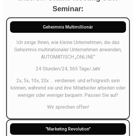
Seminar:
Geheimnis Multimillionär
Ich zeige Ihnen, wie kleine Unternehmen, die das
Geheimnis multinationaler Unternehmen anwenden,
AUTOMATISCH „ONLINE“
24 Stunden/24
, 365 Tage/Jahr
2x, 5x, 10x, 20x … verdienen
und erfolgreich sein
können, während sie und ihre Mitarbeiter arbeiten oder
weniger oder weniger bequem. Passen Sie auf!
Wir sprechen offen!
"Marketing Revolution"