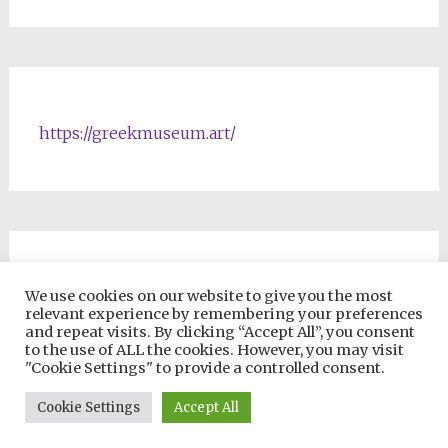
https://greekmuseum.art/
NFTs & Blockchain Products
We use cookies on our website to give you the most
relevant experience by remembering your preferences
and repeat visits. By clicking “Accept All”, you consent
to the use of ALL the cookies. However, you may visit
"Cookie Settings" to provide a controlled consent.
Copyright © 2026
VIP ONLINE UNIVERSITY
. All rights reserved.
Cookie Settings
Accept All
Theme:
Radiate
by ThemeGrill. Powered by
WordPress
.