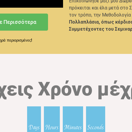
Επικοινώνησε μαζί μου Δωρεά
πρόκειται και έλα μετά στο Σ
τον τρόπο, την Μεθοδολογία 
ε Περισσότερα
Πολλαπλάσια, όπως κέρδισα
Συμμετέχοντες του Σεμιναρ
τηρά περιορισμένες
!
χεις Χρόνο μέχ
Days
Hours
Minutes
Seconds