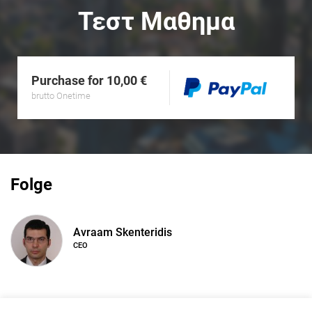
Τεστ Μαθημα
Purchase for 10,00 €
brutto Onetime
Folge
Avraam Skenteridis
CEO