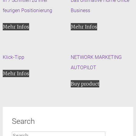
In 7 Schritten zu Ihrer
Das Ultimative Home Office
feurigen Positionierung
Business
Mehr Infos
Mehr Infos
Klick-Tipp
NETWORK MARKETING
AUTOPILOT
Mehr Infos
Buy product
Search
Search