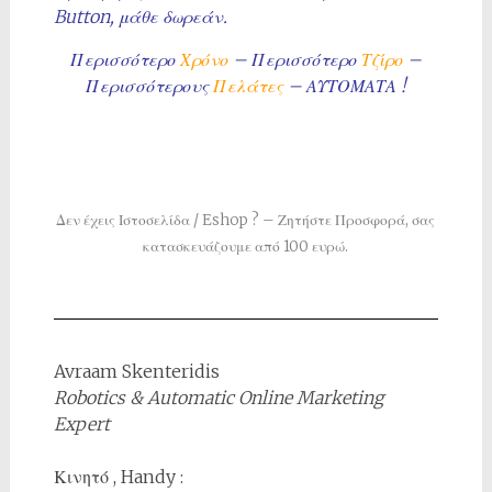
Button, μάθε δωρεάν.
Περισσότερο
Χρόνο
– Περισσότερο
Τζίρο
–
Περισσότερους
Πελάτες
– ΑΥΤΟΜΑΤΑ !
Δεν έχεις Ιστοσελίδα / Eshop ? – Ζητήστε Προσφορά, σας
κατασκευάζουμε από 100 ευρώ.
Avraam Skenteridis
Robotics & Automatic Online Marketing
Expert
Κινητό , Handy :