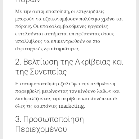
Με την αυτοματοποίηση, οι επιχειρήσεις
μπορούν να εξοικονομήσουν πολύτιμο χρόνο και
πόρους. Οι επαναλαμβανόμενες εργασίες
εκτελούνται αυτόματα, επιτρέποντας στους
υπαλλήλους να επικεντρωθούν σε πιο
στρατηγικές δραστηριότητες.
2. Βελτίωση της Ακρίβειας και
της Συνεπείας
Η αυτοματοποίηση εξαλείφει την ανθρώπινη
παρεμβολή, μειώνοντας τον κίνδυνο λαθών και
διασφαλίζοντας την ακρίβεια και συνέπεια σε
όλες τις καμπάνιες marketing.
3. Προσωποποίηση
Περιεχομένου