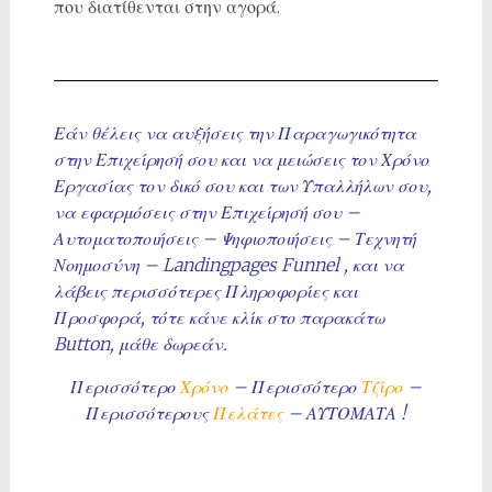
που διατίθενται στην αγορά.
Εάν θέλεις να αυξήσεις την Παραγωγικότητα
στην Επιχείρησή σου και να μειώσεις τον Χρόνο
Εργασίας τον δικό σου και των Υπαλλήλων σου,
να εφαρμόσεις στην Επιχείρησή σου –
Αυτοματοποιήσεις – Ψηφιοποιήσεις – Τεχνητή
Νοημοσύνη – Landingpages Funnel , και να
λάβεις περισσότερες Πληροφορίες και
Προσφορά, τότε κάνε κλίκ στο παρακάτω
Button, μάθε δωρεάν.
Περισσότερο
Χρόνο
– Περισσότερο
Τζίρο
–
Περισσότερους
Πελάτες
– ΑΥΤΟΜΑΤΑ !