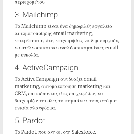
περιεχομένου.
3. Mailchimp
Το Mailchimp είναι ένα δημοφιλές εργαλείο
αυτοματοποίησης email marketing,
επιτρέποντας στις επιχειρήσεις να δημιουργούν,
να στέλνουν και να αναλύουν καμπάνιες email
με ευκολία.
4. ActiveCampaign
Το ActiveCampaign συνδυάζει email
marketing, αυτοματοποίηση marketing και
CRM, επιτρέποντας στις επιχειρήσεις να
διαχειρίζονται όλες τις καμπάνιες τους από μια
ενιαία πλατφόρμα.
5. Pardot
Το Pardot, που ανήκει στη Salesforce,