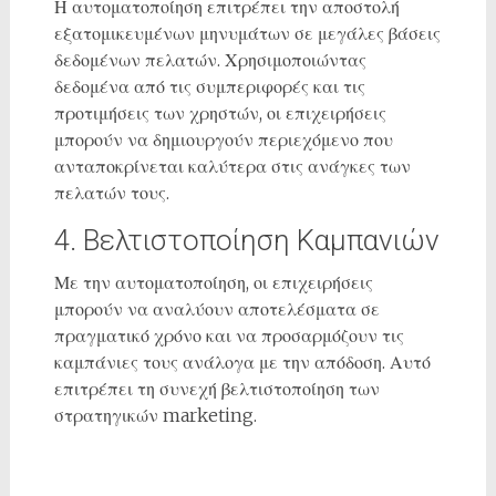
Η αυτοματοποίηση επιτρέπει την αποστολή
εξατομικευμένων μηνυμάτων σε μεγάλες βάσεις
δεδομένων πελατών. Χρησιμοποιώντας
δεδομένα από τις συμπεριφορές και τις
προτιμήσεις των χρηστών, οι επιχειρήσεις
μπορούν να δημιουργούν περιεχόμενο που
ανταποκρίνεται καλύτερα στις ανάγκες των
πελατών τους.
4. Βελτιστοποίηση Καμπανιών
Με την αυτοματοποίηση, οι επιχειρήσεις
μπορούν να αναλύουν αποτελέσματα σε
πραγματικό χρόνο και να προσαρμόζουν τις
καμπάνιες τους ανάλογα με την απόδοση. Αυτό
επιτρέπει τη συνεχή βελτιστοποίηση των
στρατηγικών marketing.