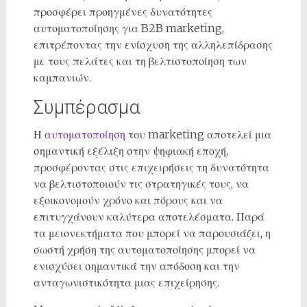
προσφέρει προηγμένες δυνατότητες
αυτοματοποίησης για B2B marketing,
επιτρέποντας την ενίσχυση της αλληλεπίδρασης
με τους πελάτες και τη βελτιστοποίηση των
καμπανιών.
Συμπέρασμα
Η
αυτοματοποίηση
του marketing αποτελεί μια
σημαντική εξέλιξη στην ψηφιακή εποχή,
προσφέροντας στις επιχειρήσεις τη δυνατότητα
να βελτιστοποιούν τις στρατηγικές τους, να
εξοικονομούν χρόνο και πόρους και να
επιτυγχάνουν καλύτερα αποτελέσματα. Παρά
τα μειονεκτήματα που μπορεί να παρουσιάζει, η
σωστή χρήση της αυτοματοποίησης μπορεί να
ενισχύσει σημαντικά την απόδοση και την
ανταγωνιστικότητα μιας επιχείρησης.