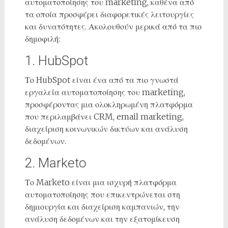
αυτοματοποίησης του marketing, καθένα από
τα οποία προσφέρει διαφορετικές λειτουργίες
και δυνατότητες. Ακολουθούν μερικά από τα πιο
δημοφιλή:
1. HubSpot
Το HubSpot είναι ένα από τα πιο γνωστά
εργαλεία αυτοματοποίησης του marketing,
προσφέροντας μια ολοκληρωμένη πλατφόρμα
που περιλαμβάνει CRM, email marketing,
διαχείριση κοινωνικών δικτύων και ανάλυση
δεδομένων.
2. Marketo
Το Marketo είναι μια ισχυρή πλατφόρμα
αυτοματοποίησης που επικεντρώνεται στη
δημιουργία και διαχείριση καμπανιών, την
ανάλυση δεδομένων και την εξατομίκευση