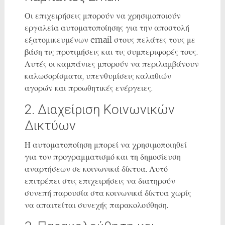
Οι επιχειρήσεις μπορούν να χρησιμοποιούν
εργαλεία αυτοματοποίησης για την αποστολή
εξατομικευμένων email στους πελάτες τους με
βάση τις προτιμήσεις και τις συμπεριφορές τους.
Αυτές οι καμπάνιες μπορούν να περιλαμβάνουν
καλωσορίσματα, υπενθυμίσεις καλαθιών
αγορών και προωθητικές ενέργειες.
2. Διαχείριση Κοινωνικών
Δικτύων
Η αυτοματοποίηση μπορεί να χρησιμοποιηθεί
για τον προγραμματισμό και τη δημοσίευση
αναρτήσεων σε κοινωνικά δίκτυα. Αυτό
επιτρέπει στις επιχειρήσεις να διατηρούν
συνεπή παρουσία στα κοινωνικά δίκτυα χωρίς
να απαιτείται συνεχής παρακολούθηση.