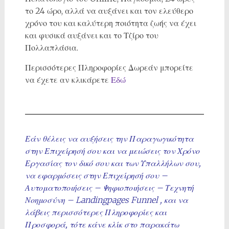
το 24 ώρο, αλλά να αυξάνει και τον ελεύθερο
χρόνο του και καλύτερη ποιότητα ζωής να έχει
και φυσικά αυξάνει και το Τζίρο του
Πολλαπλάσια.
Περισσότερες Πληροφορίες Δωρεάν μπορείτε
να έχετε αν κλικάρετε
Εδώ
Εάν θέλεις να αυξήσεις την Παραγωγικότητα
στην Επιχείρησή σου και να μειώσεις τον Χρόνο
Εργασίας τον δικό σου και των Υπαλλήλων σου,
να εφαρμόσεις στην Επιχείρησή σου –
Αυτοματοποιήσεις – Ψηφιοποιήσεις – Τεχνητή
Νοημοσύνη – Landingpages Funnel , και να
λάβεις περισσότερες Πληροφορίες και
Προσφορά, τότε κάνε κλίκ στο παρακάτω