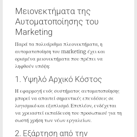
Μειονεκτήματα της
Αυτοματοποίησης του
Marketing
Παρά τα πολυάριθμα πλεονεκτήματα, η
αυτοματοποίηση του marketing έχει και
ορισμένα μειονεκτήματα που πρέπει να
ληφθούν υπόψη:
1. Υψηλό Αρχικό Κόστος
Η εφαρμογή ενός συστήματος αυτοματοποίησης
μπορεί να απαιτεί σημαντικές επενδύσεις σε
λογισμικό και εξοπλισμό. Επιπλέον, ενδέχεται
να χρειαστεί εκπαίδευση του προσωπικού για τη
σωστή χρήση των νέων εργαλείων.
2. Εξάρτηση από την