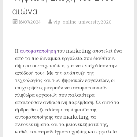
αιώνα
16/07/2024
vip-online-university2020
Η
αυτοματοποίηση
του marketing αποτελεί ένα
από τα πιο δυναμικά εργαλεία που διαθέτουν
σήμερα οι επιχειρήσεις για να ενισχύσουν την
απόδοσή τους. Με την ανάπτυξη της
τεχνολογίας και των ψηφιακών εργαλείων, οι
επιχειρήσεις μπορούν να αυτοματοποιούν
πληθώρα εργασιών που παλαιότερα
απαιτούσαν ανθρώπινη παρέμβαση. Σε αυτό το
άρθρο, θα εξετάσουμε τη σημασία της
αυτοματοποίησης του marketing, τα
πλεονεκτήματα και τα μειονεκτήματά της,
καθώς και παραδείγματα χρήσης και εργαλεία