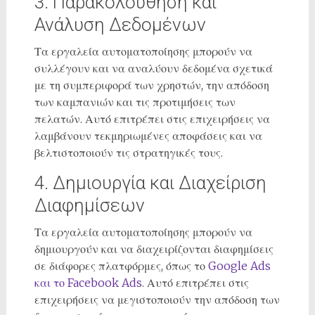
3. Παρακολούθηση και
Ανάλυση Δεδομένων
Τα εργαλεία αυτοματοποίησης μπορούν να
συλλέγουν και να αναλύουν δεδομένα σχετικά
με τη συμπεριφορά των χρηστών, την απόδοση
των καμπανιών και τις προτιμήσεις των
πελατών. Αυτό επιτρέπει στις επιχειρήσεις να
λαμβάνουν τεκμηριωμένες αποφάσεις και να
βελτιστοποιούν τις στρατηγικές τους.
4. Δημιουργία και Διαχείριση
Διαφημίσεων
Τα εργαλεία αυτοματοποίησης μπορούν να
δημιουργούν και να διαχειρίζονται διαφημίσεις
σε διάφορες πλατφόρμες, όπως το
Google Ads
και το Facebook Ads
. Αυτό επιτρέπει στις
επιχειρήσεις να μεγιστοποιούν την απόδοση των