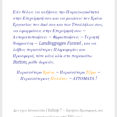
Εάν θέλεις να αυξήσεις την Παραγωγικότητα
στην Επιχείρησή σου και να μειώσεις τον Χρόνο
Εργασίας τον δικό σου και των Υπαλλήλων σου,
να εφαρμόσεις στην Επιχείρησή σου –
Αυτοματοποιήσεις – Ψηφιοποιήσεις – Τεχνητή
Νοημοσύνη – Landingpages Funnel , και να
λάβεις περισσότερες Πληροφορίες και
Προσφορά, τότε κάνε κλίκ στο παρακάτω
Button, μάθε δωρεάν.
Περισσότερο
Χρόνο
– Περισσότερο
Τζίρο
–
Περισσότερους
Πελάτες
– ΑΥΤΟΜΑΤΑ !
Δεν έχεις Ιστοσελίδα / Eshop ? – Ζητήστε Προσφορά, σας
κατασκευάζουμε από 100 ευρώ.