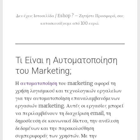
Δεν έχεις Ιστοσελίδα / Eshop ? – Ζητήστε Προσφορά, σας
κατασκευάζουμε από 100 ευρώ.
Τι Είναι η Αυτοματοποίηση
του Marketing;
Η
αυτοματοποίηση
του marketing αφορά τη
χρήση λογισμικού και τεχνολογικών εργαλείων
για την αυτοματοποίηση επαναλαμβανόμενων
εργασιών marketing. Αυτές οι εργασίες μπορεί
να περιλαμβάνουν τη διαχείριση email, τη
δημοσίευση σε κοινωνικά δίκτυα, την ανάλυση
δεδομένων και την παρακολούθηση
συμπεριφοράς των χρηστών. Με την