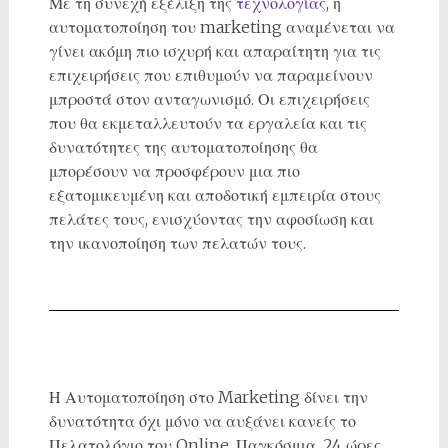
Με τη συνεχή εξέλιξη της
τεχνολογίας
, η
αυτοματοποίηση του marketing αναμένεται να
γίνει ακόμη πιο ισχυρή και απαραίτητη για τις
επιχειρήσεις που επιθυμούν να παραμείνουν
μπροστά στον ανταγωνισμό. Οι επιχειρήσεις
που θα εκμεταλλευτούν τα εργαλεία και τις
δυνατότητες της αυτοματοποίησης θα
μπορέσουν να προσφέρουν μια πιο
εξατομικευμένη και αποδοτική εμπειρία στους
πελάτες τους, ενισχύοντας την αφοσίωση και
την ικανοποίηση των πελατών τους.
Η Αυτοματοποίηση στο Marketing δίνει την
δυνατότητα όχι μόνο να αυξάνει κανείς το
Πελατολόγιο του Online, Παγκόσμια, 24 ώρες